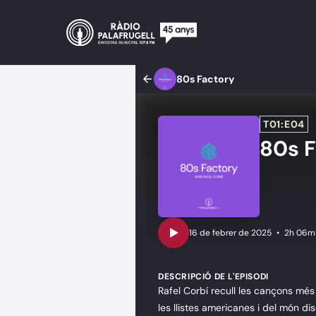
80s Factory
T01:E04
80s 
•
2h 06mi
DESCRIPCIÓ DE L'EPISODI
Rafel Corbí recull les cançons més
les llistes americanes i del món dis