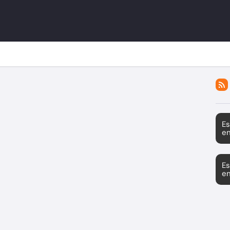
Es
en
Es
en