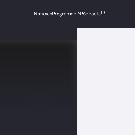
Notícies
Programació
Pòdcasts