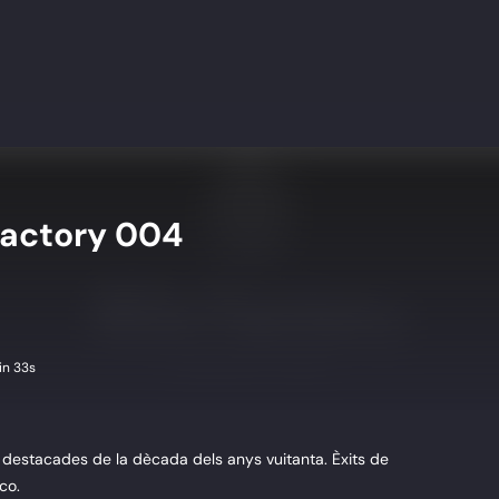
Factory 004
n 33s
 destacades de la dècada dels anys vuitanta. Èxits de
co.