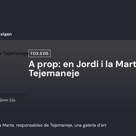
hxigen
T03:E05
A prop: en Jordi i la Mar
Tejemaneje
02min 22s
la Marta, responsables de Tejemaneje, una galeria d’art