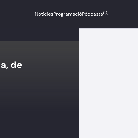
Notícies
Programació
Pòdcasts
ta, de