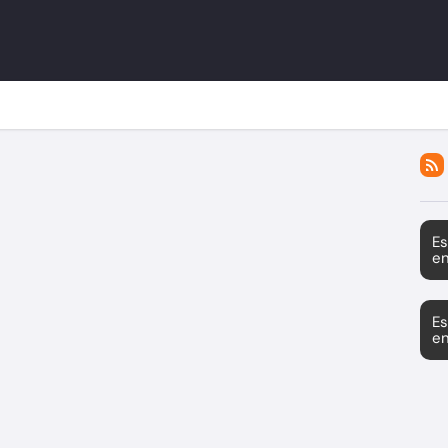
Es
en
Es
en