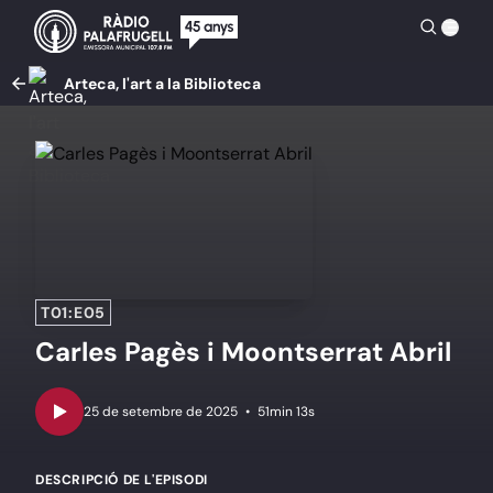
Arteca, l'art a la Biblioteca
T01:E05
Carles Pagès i Moontserrat Abril
•
51min 13s
DESCRIPCIÓ DE L'EPISODI