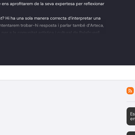
 ens aprofitarem de la seva expertesa per reflexionar
rat? Hi ha una sola manera correcta d’interpretar una
ntentarem trobar-hi resposta i parlar també d’Arteca,
er a la comunitat artística i cultural de Palafrugell.
Es
en