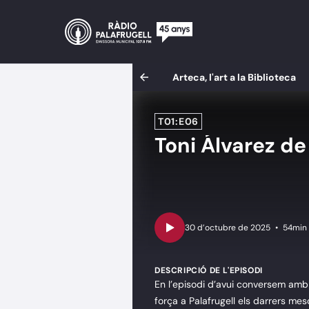
Arteca, l'art a la Biblioteca
T01:E06
Toni Álvarez d
•
54min
DESCRIPCIÓ DE L'EPISODI
En l’episodi d’avui conversem amb
força a Palafrugell els darrers me