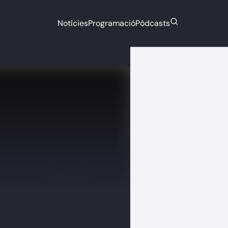
Notícies
Programació
Pòdcasts