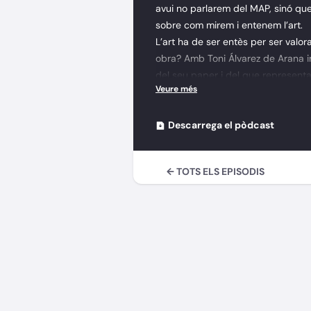
avui no parlarem del MAP, sinó que
sobre com mirem i entenem l’art.
L’art ha de ser entès per ser valo
obra? Amb Toni Álvarez de Arana i
del seu paper i del que representa p
Descarrega el pòdcast
← TOTS ELS EPISODIS