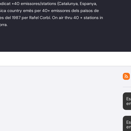
ndicat +40 emissores/stations (Catalunya, Espanya,
ica country emès per 40+ emissores dels països de
des del 1987 per Rafel Corbí. On air thru 40 + stations in
rra.
Es
en
Es
en