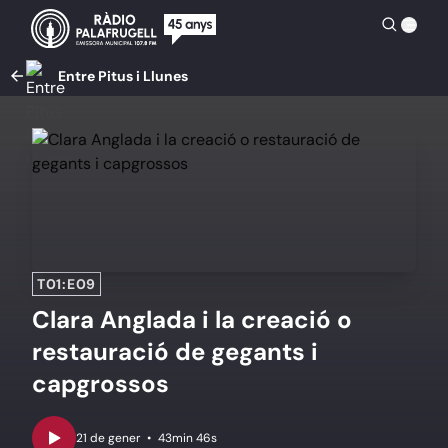
Entre Pitus i Llunes
T01:E09
Clara Anglada i la creació o
restauració de gegants i
capgrossos
•
43min 46s