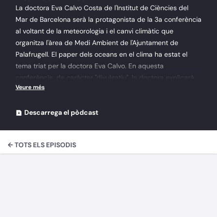
La doctora Eva Calvo Costa de l'Institut de Ciències del
Mar de Barcelona serà la protagonista de la 3a conferència
al voltant de la meteorologia i el canvi climàtic que
organitza l'àrea de Medi Ambient de l'Ajuntament de
Palafrugell. El paper dels oceans en el clima ha estat el
tema triat per la doctora Eva Calvo. En aquesta
conferència, de caràcter "divulgatiu", la doctora explicarà
de forma planera com els oceans regulen el clima de la
Terra. A més, també posarà el focus sobre com, des de la
revolució Industrial l'augment de la temperatura del
Descarrega el pòdcast
planeta ha crescut desmesuradament, per la crema de
combustibles fòssils. Recordeu, la conferència tindrà lloc al
← TOTS ELS EPISODIS
Museu del Suro a les 19:30h. La doctora Eva Calvo tractarà
sobre el paper dels oceans en el clima del planeta.