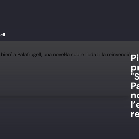
ell
P
p
"
P
n
l’
r