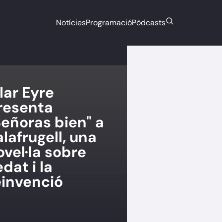
Notícies
Programació
Pòdcasts
ilar Eyre
resenta
Señoras bien" a
alafrugell, una
ovel·la sobre
edat i la
einvenció