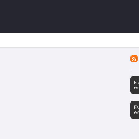
Es
en
Es
en