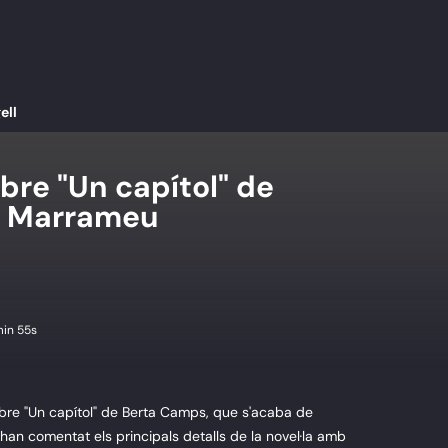
ell
ibre "Un capítol" de
l Marrameu
in 55s
libre "Un capítol" de Berta Camps, que s'acaba de
 han comentat els principals detalls de la novel·la amb