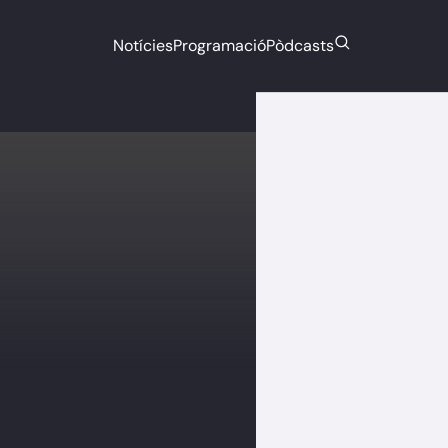
Notícies
Programació
Pòdcasts