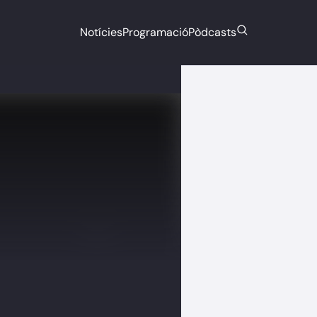
Notícies
Programació
Pòdcasts