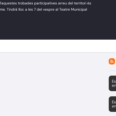
d'aquestes trobades participatives arreu del territori és
me. Tindrà lloc a les 7 del vespre al Teatre Municipal
Es
en
Es
en