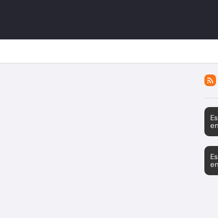
Es
en
Es
en