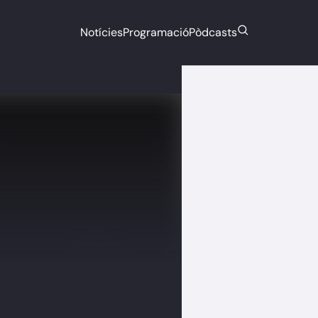
Notícies
Programació
Pòdcasts