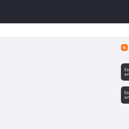
Es
en
Es
en