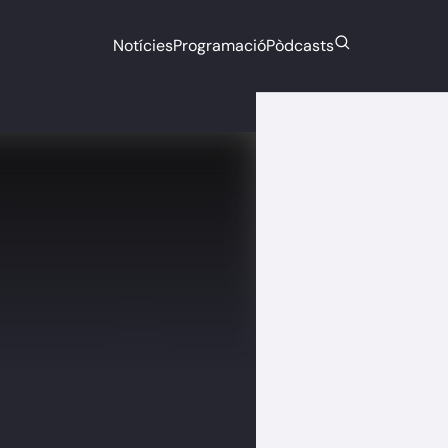
Notícies
Programació
Pòdcasts