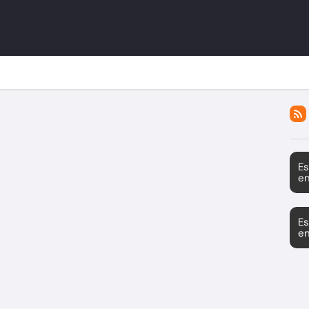
Es
en
Es
en