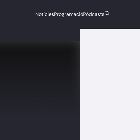
Notícies
Programació
Pòdcasts