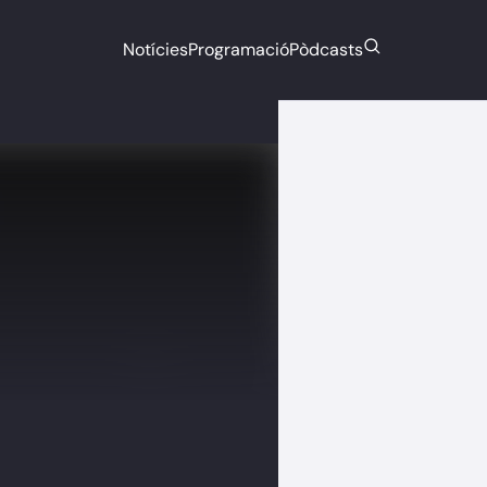
Notícies
Programació
Pòdcasts