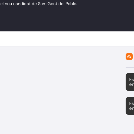
rà el nou candidat de Som Gent del Poble.
Es
en
Es
en