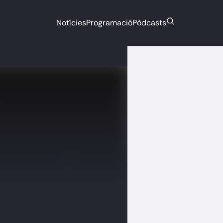
Notícies
Programació
Pòdcasts