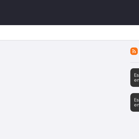
Es
en
Es
en