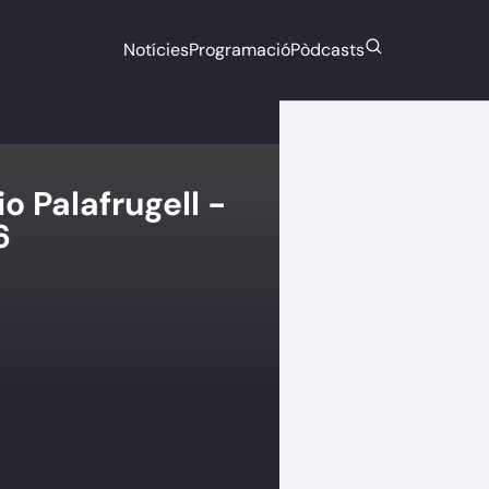
Notícies
Programació
Pòdcasts
o Palafrugell -
6