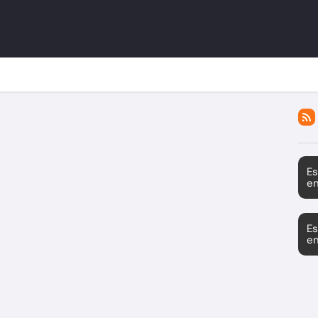
Es
en
Es
en