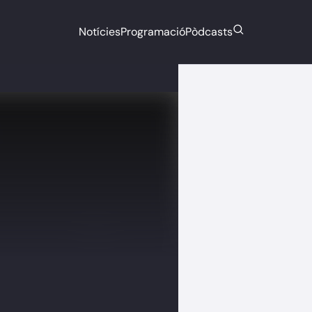
Notícies
Programació
Pòdcasts