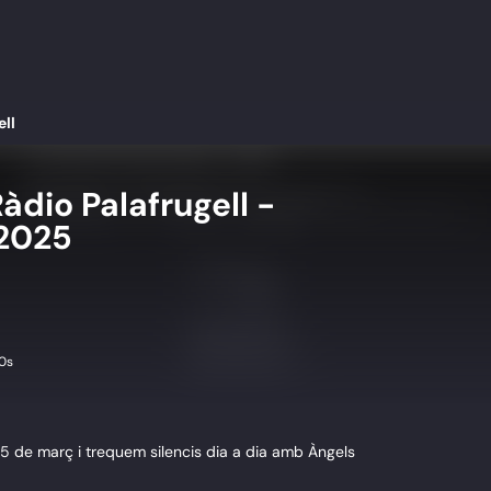
ell
àdio Palafrugell -
 2025
0s
25 de març i trequem silencis dia a dia amb Àngels