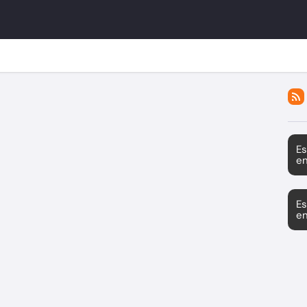
Es
en
Es
en