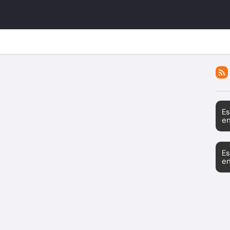
Es
en
Es
en