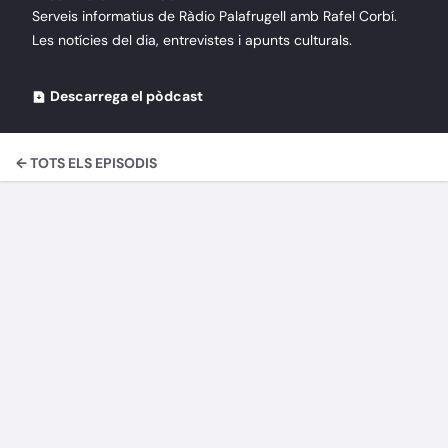
Serveis informatius de Ràdio Palafrugell amb Rafel Corbí.
Les notícies del dia, entrevistes i apunts culturals.
Descarrega el pòdcast
← TOTS ELS EPISODIS