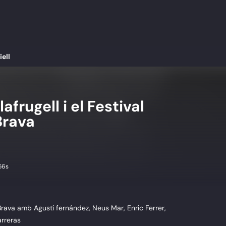
ell
frugell i el Festival
Brava
56s
Brava amb Agustí fernández, Neus Mar, Enric Ferrer,
arreras