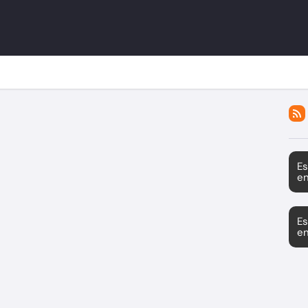
Es
en
Es
en