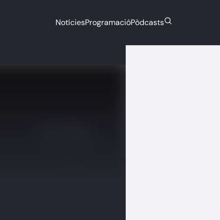
Notícies
Programació
Pòdcasts