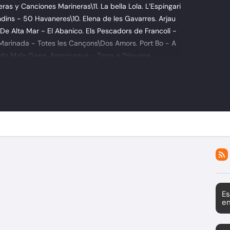
as y Canciones Marineras\11. La bella Lola. L’Espingari
Endins - 50 Havaneres\10. Elena de les Gavarres. Arjau
De Alta Mar - El Abanico. Els Pescadors de Francolí -
. Marinada - Totes les Cançons\Dos Amors. Port Bo - A
de Mala Gana. Americanus - Terra a l’Havana
a - Per Tornar A Començar. Peix Fregit - Dit I Fet
ant cançons 2008\A navegar. Canthavaneres - Silencis
iure. Llotja de Mar - De Perpinyà a Cuba 2004\10. La
t - Ull De Tramuntana\El Canó de Palamós. Llops de
ltra Cara de l’Havanera 2018\La barca xica. Neus Mar -
Es
en