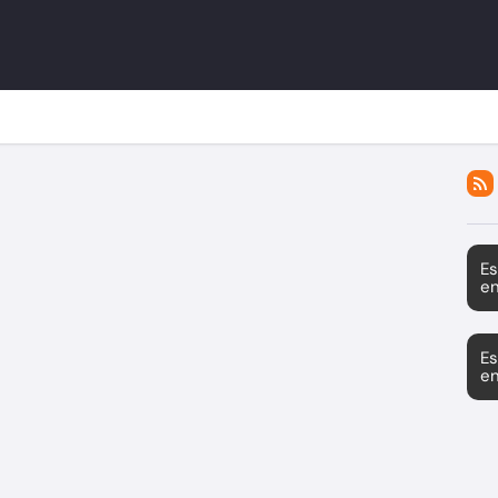
Es
en
Es
en