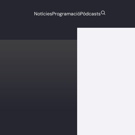
Notícies
Programació
Pòdcasts