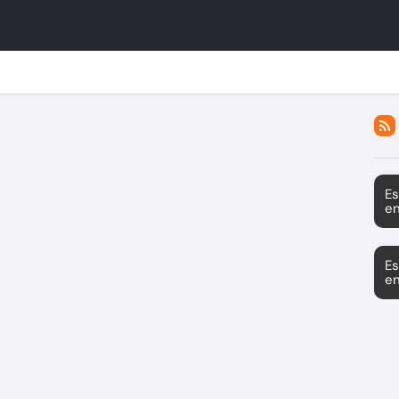
Es
en
Es
en