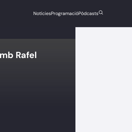
Notícies
Programació
Pòdcasts
mb Rafel