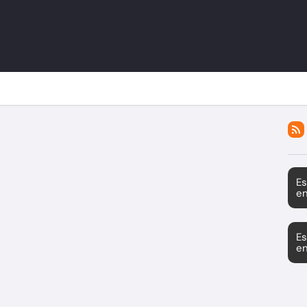
Es
en
Es
en