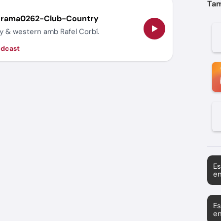
Tam
grama0262-Club-Country
try & western amb Rafel Corbí.
òdcast
Es
en
Es
en