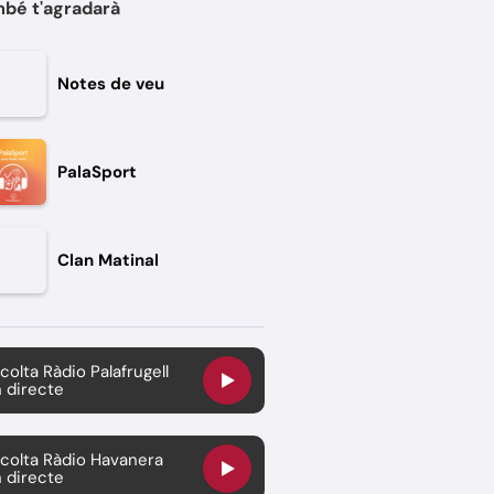
bé t'agradarà
Notes de veu
PalaSport
Clan Matinal
colta Ràdio Palafrugell
 directe
colta Ràdio Havanera
 directe