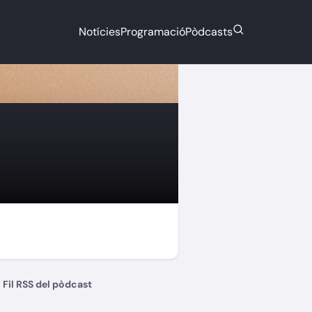
Notícies
Programació
Pòdcasts
Fil RSS del pòdcast