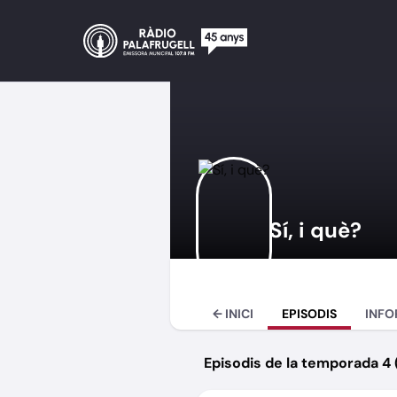
Sí, i què?
← INICI
EPISODIS
INFO
Episodis de la temporada 4 