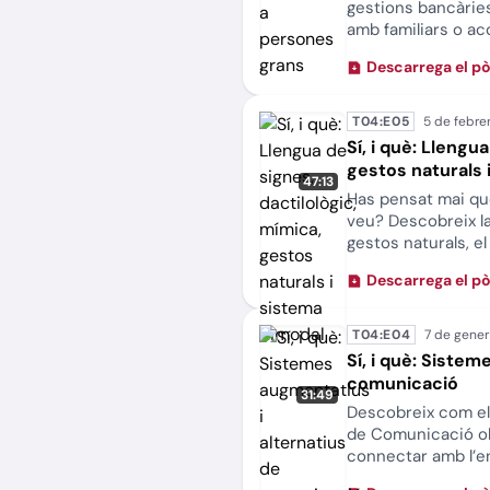
gestions bancàrie
amb familiars o ac
no tenen les eines
Descarrega el p
tecnològic pot tra
a participar de la 
T04:E05
Sí, i què: Llengu
gestos naturals 
47:13
Has pensat mai que
veu? Descobreix la 
gestos naturals, e
de comunicació ob
Descarrega el p
relacionar-nos.
T04:E04
Sí, i què: Siste
comunicació
31:49
Descobreix com el
de Comunicació ob
connectar amb l’e
l’autonomia, la in