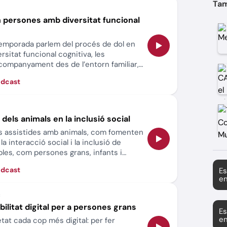
Tam
 en persones amb diversitat funcional
temporada parlem del procés de dol en
sitat funcional cognitiva, les
companyament des de l’entorn familiar,
ional, per fomentar una elaboració
òdcast
e.
r dels animals en la inclusió social
es assistides amb animals, com fomenten
la interacció social i la inclusió de
bles, com persones grans, infants i
de llibertat.
òdcast
Es
en
ibilitat digital per a persones grans
Es
en
tat cada cop més digital: per fer