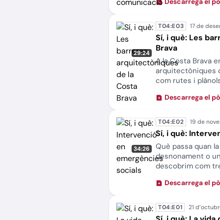
Descarrega el p
T04:E03
Sí, i què: Les b
Brava
29:24
A la Costa Brava e
arquitectòniques qu
com rutes i plànol
un disseny universa
Descarrega el p
tothom.
T04:E02
Sí, i què: Inter
Què passa quan la 
34:26
desnonament o una
descobrim com tre
responen a les em
Descarrega el p
i coordinació, pos
més crític.
T04:E01
Sí, i què: La vid