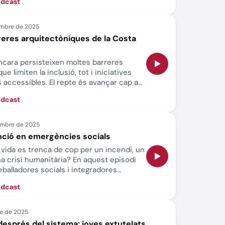
òdcast
arreres arquitectòniques de la Costa
ncara persisteixen moltes barreres
e limiten la inclusió, tot i iniciatives
s accessibles. El repte és avançar cap a
l que garanteixi l’accessibilitat per a
òdcast
venció en emergències socials
vida es trenca de cop per un incendi, un
 crisi humanitària? En aquest episodi
balladores socials i integradores
ergències socials amb rapidesa, empatia
òdcast
ant les persones al centre en el moment
a després del sistema: joves extutelats