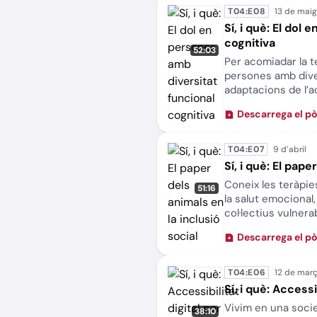
T04:E08
Sí, i què: El dol
cognitiva
52:03
Per acomiadar la 
persones amb diver
adaptacions de l’a
educatiu i profess
Descarrega el p
ajustada i saludabl
T04:E07
Sí, i què: El pape
Coneix les teràpi
51:16
la salut emocional, 
col·lectius vulnera
persones privades 
Descarrega el p
T04:E06
Sí, i què: Access
Vivim en una socie
38:10