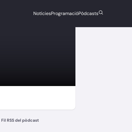
Notícies
Programació
Pòdcasts
Fil RSS del pòdcast