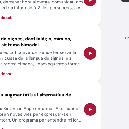
s, demanar hora al metge, comunicar-nos
cedir a informació. Si les persones grans
 ni el suport necessari, aquest avanç
òdcast
duir-se en una exclusió real del seu dret
vida quotidiana.
a de signes, dactilològic, mímica,
Un
i sistema bimodal
 es pot conversar sense fer servir la
riquesa de la llengua de signes, els
l sistema bimodal, i com aquestes formes
ren noves maneres d’entendre’ns i
òdcast
mes augmentatius i alternatius de
s Sistemes Augmentatius i Alternatius
ren noves vies per expressar-se i
ntorn. Un programa per entendre millor
clusió i el dret a comunicar-se de tothom.