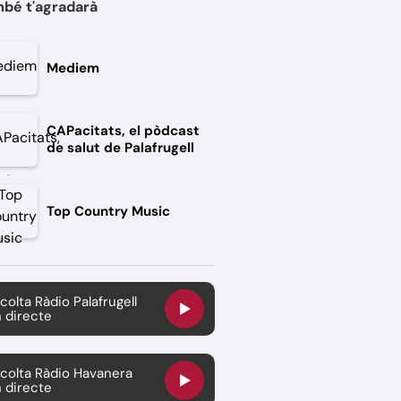
bé t'agradarà
Mediem
CAPacitats, el pòdcast
de salut de Palafrugell
Top Country Music
colta Ràdio Palafrugell
 directe
colta Ràdio Havanera
 directe