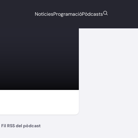
Notícies
Programació
Pòdcasts
Fil RSS del pòdcast