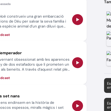
Tam
m Noè construeix una gran embarcació
ions de Déu per salvar la seva família i
a espècie animal d’un gran diluvi que
rra. Després de quaranta dies i quaranta
òdcast
aigües es retiren i els animals poden
a, mentre l’arc de Sant Martí es
símbol de la promesa de Déu de no
n diluvi com aquell.
 l'emperador
governant obsessionat amb les aparences
ny de dos estafadors que li prometen un
r als beneits. A través d’aquest relat ple
descobrirem la importància de la
òdcast
stedat i el pensament crític. Un conte que
Es
ovint, la veritat més simple és la més
en
e cal valentia per expressar allò que veiem i
ls set nans
 ens endinsem en la història de
Es
en
oscos espessos, miralls màgics i set