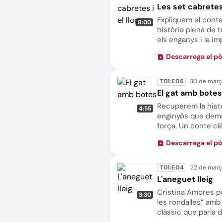
Les set cabretes 
Expliquem el conte 
8:00
història plena de 
els enganys i la im
Descarrega el p
T01:E05
El gat amb botes
Recuperem la hist
4:55
enginyós que demos
força. Un conte cl
autoestima, amb un
Descarrega el p
T01:E04
L'aneguet lleig
Cristina Amores po
3:30
les rondalles” amb l
clàssic que parla 