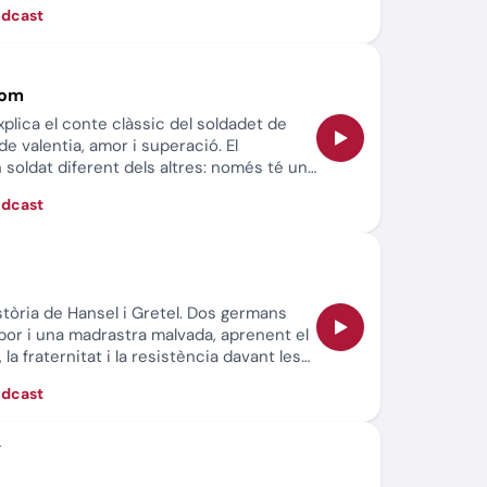
nar sobre la importància d’acceptar-nos
òdcast
r el nostre lloc al món.
lom
plica el conte clàssic del soldadet de
de valentia, amor i superació. El
 soldat diferent dels altres: només té una
viu una aventura plena d’obstacles que
òdcast
va força i determinació. Després del
obre la resiliència, l’acceptació de la
estima.
tòria de Hansel i Gretel. Dos germans
a por i una madrastra malvada, aprenent el
, la fraternitat i la resistència davant les
òdcast