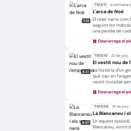
T01:E11
L'arca de Noè
El relat narra co
7:14
seguint les indicac
una parella de cad
cobreix tota la Te
Descarrega el p
nits de pluja, les 
tornar a terra ferm
converteix en el 
T01:E10
provocar mai més u
El vestit nou de
La història d’un 
8:37
que cau en l’enga
vestit invisible pe
d’humor i ironia, 
Descarrega el p
sinceritat, l’hone
ens recorda que, s
difícil de dir, i qu
T01:E09
pensem de debò.
La Blancaneu i e
En aquest episodi,
9:07
Blancaneu, entre b