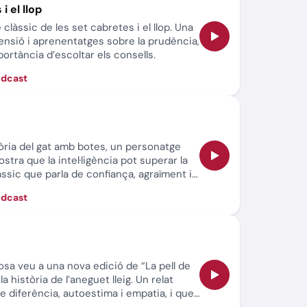
i el llop
clàssic de les set cabretes i el llop. Una
tensió i aprenentatges sobre la prudència,
portància d’escoltar els consells.
òdcast
òria del gat amb botes, un personatge
tra que la intel·ligència pot superar la
àssic que parla de confiança, agraïment i
a mirada actual per a petits i grans.
òdcast
sa veu a una nova edició de “La pell de
a història de l’aneguet lleig. Un relat
de diferència, autoestima i empatia, i que