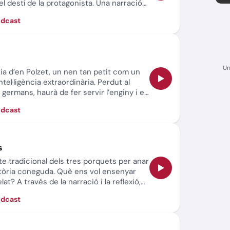
l destí de la protagonista. Una narració
emoció que combina la tradició oral amb
òdcast
 acompanyada de reflexions finals sobre
a mútua i l’enveja.
Un
ia d’en Polzet, un nen tan petit com un
tel·ligència extraordinària. Perdut al
germans, haurà de fer servir l’enginy i el
r tota mena de perills, inclòs un ogre
òdcast
radicional que ens parla de la valentia, la
r i la importància de no rendir-se mai.
s
 tradicional dels tres porquets per anar
stòria coneguda. Què ens vol ensenyar
at? A través de la narració i la reflexió,
ssencials com la responsabilitat, la
òdcast
bé la feina abans de gaudir, la solidaritat
t les dificultats i l’enginy per anticipar-