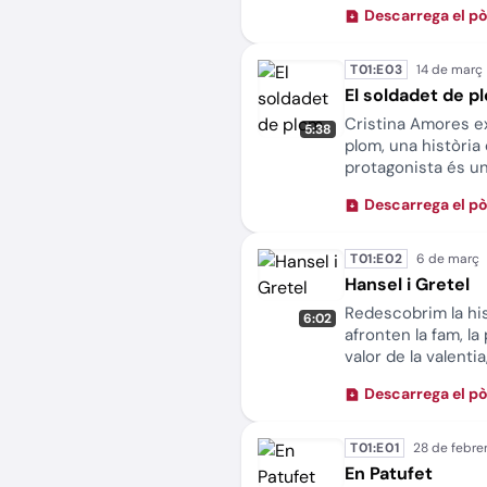
convida a reflexio
Descarrega el p
tal com som i troba
T01:E03
El soldadet de p
Cristina Amores ex
5:38
plom, una història 
protagonista és un
cama. Tot i això, 
Descarrega el p
posa a prova la se
conte, reflexiona s
diferència i l’auto
T01:E02
Hansel i Gretel
Redescobrim la his
6:02
afronten la fam, l
valor de la valentia
temptacions.
Descarrega el p
T01:E01
En Patufet