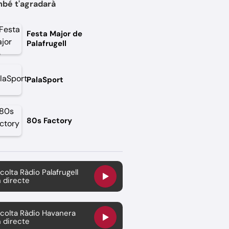
bé t'agradarà
Festa Major de
Palafrugell
PalaSport
80s Factory
colta Ràdio Palafrugell
 directe
colta Ràdio Havanera
 directe