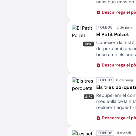
nans que canvien e
plena d’imatges i 
Descarrega el p
una mirada actual,
l’amabilitat, l’ajud
T01:E08
El Petit Polzet
Coneixem la històr
10:18
dit però amb una in
bosc amb els seus 
coratge per supera
Descarrega el p
ferotge. Un conte t
solidaritat familia
T01:E07
Els tres porquet
Recuperem el conte
4:52
més enllà de la hi
realment aquest rel
descobrim valors e
Descarrega el p
importància de fer 
entre germans davan
se als problemes.
T01:E06