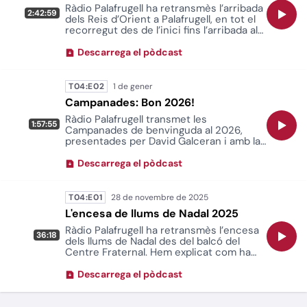
Ràdio Palafrugell ha retransmès l’arribada
2:42:59
dels Reis d’Orient a Palafrugell, en tot el
recorregut des de l’inici fins l’arribada al
Teatre Municipal de Palafrugell. Així com
els parlaments des del balcó del Museu
Descarrega el pòdcast
del Suro a la plaça de Can Mario. Una
retransmissió de Vicenç Rodríguez, Maria
Vilà i Ferran Castelló.
T04:E02
Campanades: Bon 2026!
Ràdio Palafrugell transmet les
1:57:55
Campanades de benvinguda al 2026,
presentades per David Galceran i amb la
música del discjòquei Marc Dunjó.
Descarrega el pòdcast
T04:E01
L'encesa de llums de Nadal 2025
Ràdio Palafrugell ha retransmès l’encesa
36:18
dels llums de Nadal des del balcó del
Centre Fraternal. Hem explicat com ha
arribat la comitiva reial per donar el tret
de sortida al Nadal.
Descarrega el pòdcast